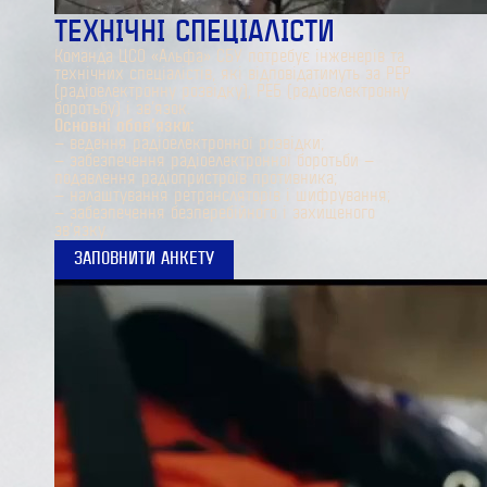
ТЕХНІЧНІ СПЕЦІАЛІСТИ
Команда ЦСО «Альфа» СБУ потребує інженерів та
технічних спеціалістів, які відповідатимуть за РЕР
(радіоелектронну розвідку), РЕБ (радіоелектронну
боротьбу) і зв’язок.
Основні обов’язки:
— ведення радіоелектронної розвідки;
— забезпечення радіоелектронної боротьби —
подавлення радіопристроїв противника;
— налаштування ретрансляторів і шифрування;
— забезпечення безперебійного і захищеного
зв’язку.
ЗАПОВНИТИ АНКЕТУ