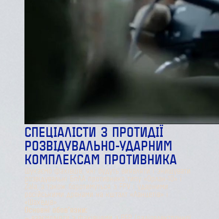
СПЕЦІАЛІСТИ З ПРОТИДІЇ
РОЗВІДУВАЛЬНО-УДАРНИМ
КОМПЛЕКСАМ ПРОТИВНИКА
Шукаємо фахівців, які будуть виявляти і знищувати
розвідувальні БпЛА противника типу «Орлан-10» і
Zala, а також боротимуться з FPV і ударними
російськими дронами на кшталт «Ланцетів» і
«Шахедів».
Основні обов’язки:
— взаємодіяти з фахівцями з РЕР (радіоелектронної