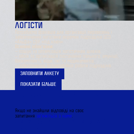
ЛОГІСТИ
Потребуємо фахівців для організації перевезень і
забезпечення логістики окремих підрозділів ЦСО
«Альфа» СБУ «під ключ».
Основні обов’язки:
— пошук та оптимізація логістичних шляхів;
— облік та організація постачання пального, амуніції,
боєкомплекту, води, їжі та медикаментів;
— забезпечення безперебійної роботи підрозділів.
ЗАПОВНИТИ АНКЕТУ
ПОКАЗАТИ БІЛЬШЕ
ПОПУЛЯРНІ ЗАПИТАННЯ ТА
ВІДПОВІДІ
Якщо не знайшли відповіді на своє
запитання
звʼяжіться з нами
.
ЧИ МОЖНА ПОТРАПИТИ ДО
«АЛЬФИ» СБУ БЕЗ