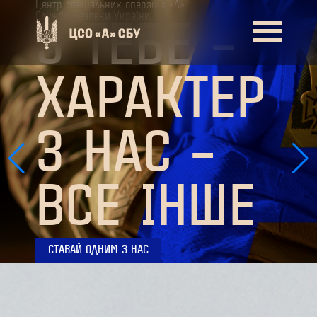
Центр спеціальних операцій «А»
Служби Безпеки України
З ТЕБЕ –
ХАРАКТЕР
З НАС –
ВСЕ ІНШЕ
СТАВАЙ ОДНИМ З НАС