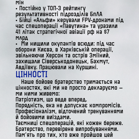
мін
• Постійно у ТОП-3 рейтингу
результативності підрозділів БпЛА
• Бійці «Альфи» керували FPV-дронами під
час спецоперації «Павутина» та уразили
41 літак стратегічної авіації рф на $7
млрд
• Ми нищили окупантів всюди: під час
оборони Києва, в Харківській операції,
звільняючи Херсон та острів Зміїний,
захищали Сіверськодонецьк, Бахмут,
Авдіївку. Працювали на Курщині.
ЦІННОСТІ
Наше бойове братерство тримається на
цінностях, які ми не просто декларуємо —
ми ними живемо:
Патріотизм, що веде вперед.
Порядність, яка не допускає компромісів.
Професіоналізм, відточений тренуваннями
й бойовими виїздами.
Таємниці спецоперацій, які кожен береже.
Братерство, перевірене випробуваннями.
Пам’ять про тих, хто вже пройшов цей