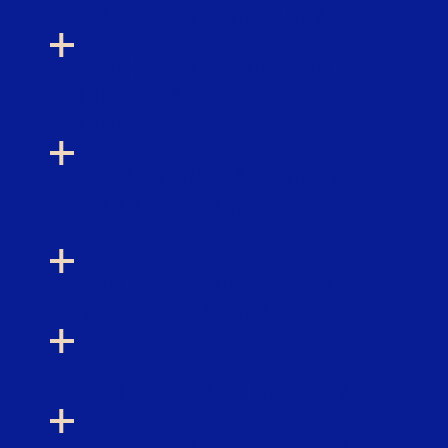
ВІЙСЬКОВОГО ДОСВІДУ?
ЧИ МОЖУ Я САМ ОБРАТИ
СПЕЦІАЛІЗАЦІЮ У
СПЕЦПІДРОЗДІЛІ?
ЯКІ ЕТАПИ ТРЕБА ПРОЙТИ
КАНДИДАТУ ПІСЛЯ
СПІВБЕСІДИ?
ЯКІ ФІЗИЧНІ НОРМАТИВИ
ПОТРІБНО ЗДАВАТИ?
ЧИ ВІДПРАВЛЯЮТЬ ПІСЛЯ
ВІДБОРУ ОДРАЗУ НА «0»?
СКІЛЬКИ ТРИВАЄ НАВЧАННЯ