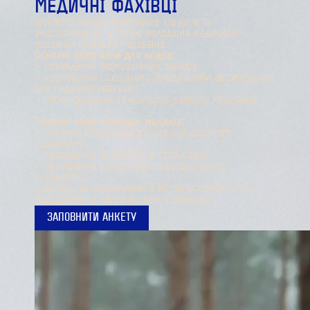
МЕДИЧНІ ФАХІВЦІ
Шукаємо лікарів (найперше хірургів та
анестезіологів), а також молодший медичний
персонал та водіїв медеваків.
Основні обов’язки для водіїв:
— проведення евакуаційних заходів;
— кермування спеціально обладнаними автомобілями
для медичної евакуації;
— обслуговування та контроль ремонту медеваків.
Основні обов’язки для медиків:
— надання невідкладної медичної допомоги
пораненим;
— проведення анестезій та стабілізації;
— проведення хірургічних втручань різної
складності;
— догляд за пораненими з моменту прибуття до
передання на наступну ланку евакуації.
ЗАПОВНИТИ АНКЕТУ