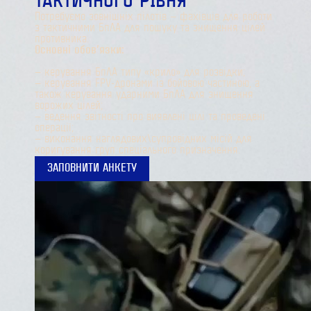
ТАКТИЧНОГО РІВНЯ
Потребуємо зовнішніх пілотів — фахівців для роботи
з тактичними БпЛА для пошуку та знищення цілей
противника.
Основні обов’язки:
— керування БпЛА типу «крило» для розвідки;
— керування FPV-дронами із бойовою частиною, а
також керування ударними БпЛА для знищення
ворожих цілей;
— ведення звітності про виявлені цілі та проведені
операції;
— виконання наглядових\супровідних місій для
коригування груп спеціального призначення.
ЗАПОВНИТИ АНКЕТУ