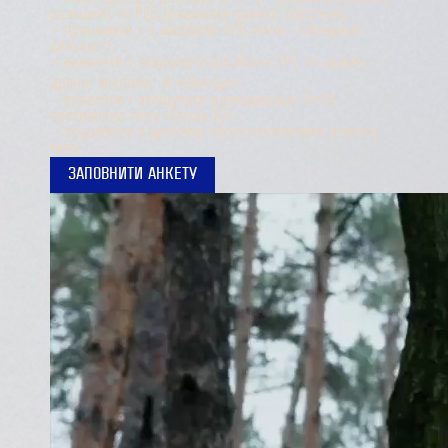
розвідки) та РЕБ (радіоелектронної боротьби);
— працювати і з засобами ППО малої і середньої
дальності;
— виявляти і знищувати російські FPV та ударні
дрони, зокрема, й «Шахеди»;
— виявляти і знищувати розвідувальні БпЛА
противника типу «Орлан-10»;
— працювати з дронами-перехоплювачами різного
типу.
ЗАПОВНИТИ АНКЕТУ