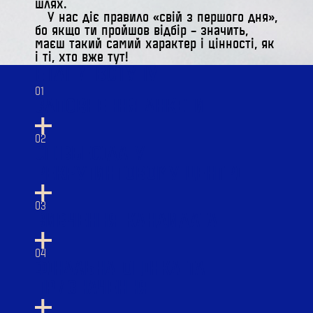
шлях.
У нас діє правило «свій з першого дня»,
бо якщо ти пройшов відбір – значить,
маєш такий самий характер і цінності, як
і ті, хто вже тут!
ЕТАПИ ВСТУПУ
01
ЗАПОВНЕННЯ АНКЕТИ
02
СПІВБЕСІДА У
РЕКРУТИНГОВОМУ ЦЕНТРІ
03
ВИВЧЕННЯ КАНДИДАТА
04
ФІНАЛЬНА ОЦІНКА ТА
ПРИЗНАЧЕННЯ