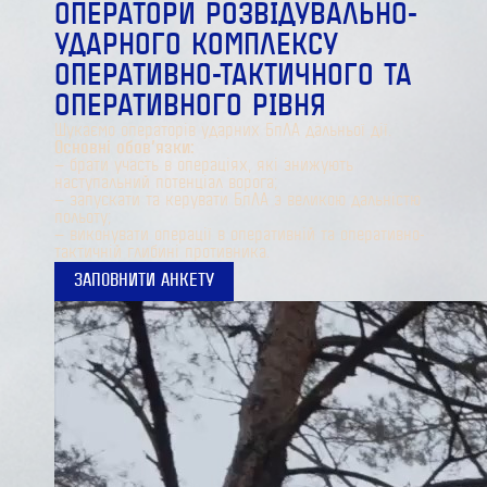
ОПЕРАТОРИ РОЗВІДУВАЛЬНО-
УДАРНОГО КОМПЛЕКСУ
ОПЕРАТИВНО-ТАКТИЧНОГО ТА
ОПЕРАТИВНОГО РІВНЯ
Шукаємо операторів ударних БпЛА дальньої дії.
Основні обов’язки:
— брати участь в операціях, які знижують
наступальний потенціал ворога;
— запускати та керувати БпЛА з великою дальністю
польоту;
— виконувати операції в оперативній та оперативно-
тактичній глибині противника.
ЗАПОВНИТИ АНКЕТУ