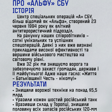
ПРО «АЛЬФУ» СБУ
ІСТОРІЯ
Центр спеціальних операцій «А» СБУ,
більш відомий як «Альфа», створений 23
червня 1994 року як елітний
антитерористичний підрозділ.
На рахунку наших співробітників –
сотні унікальних та успішних
спецоперацій. Деякі з них вже визнані
прикладами високої ефективності та
вершини військового мистецтва на
світовому рівні.
Вже 32 рік ми знищуємо ворога та
забезпечуємо захист громадян, держави і
її майбутнього! Адже наше гасло: «Життя
– Батьківщині! Честь ‒ нікому!»
РЕЗУЛЬТАТИ
• Знищили ворожої техніки на понад $5,5
млрд
• Уразили кожен шостий російський танк
•
Вразивши склад у Торопці, знищили
половину всіх запасів російських 120-мм